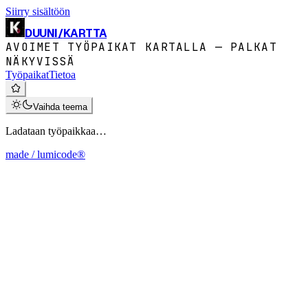
Siirry sisältöön
DUUNI
/
KARTTA
AVOIMET TYÖPAIKAT KARTALLA — PALKAT
NÄKYVISSÄ
Työpaikat
Tietoa
Vaihda teema
Ladataan työpaikkaa…
made / lumicode®