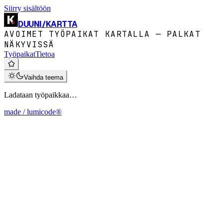
Siirry sisältöön
DUUNI
/
KARTTA
AVOIMET TYÖPAIKAT KARTALLA — PALKAT
NÄKYVISSÄ
Työpaikat
Tietoa
Vaihda teema
Ladataan työpaikkaa…
made / lumicode®