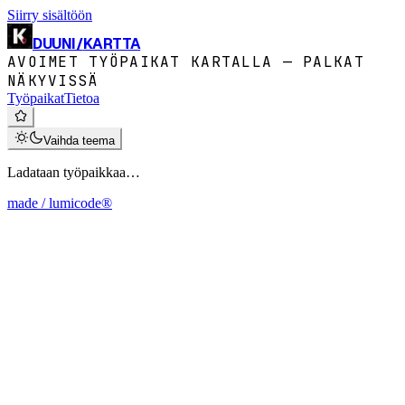
Siirry sisältöön
DUUNI
/
KARTTA
AVOIMET TYÖPAIKAT KARTALLA — PALKAT
NÄKYVISSÄ
Työpaikat
Tietoa
Vaihda teema
Ladataan työpaikkaa…
made / lumicode®