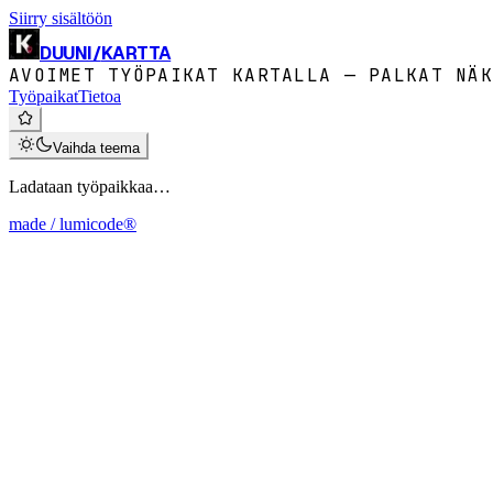
Siirry sisältöön
DUUNI
/
KARTTA
AVOIMET TYÖPAIKAT KARTALLA — PALKAT NÄK
Työpaikat
Tietoa
Vaihda teema
Ladataan työpaikkaa…
made / lumicode®