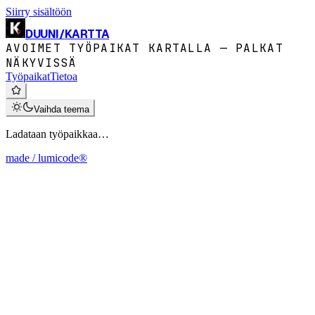
Siirry sisältöön
DUUNI
/
KARTTA
AVOIMET TYÖPAIKAT KARTALLA — PALKAT
NÄKYVISSÄ
Työpaikat
Tietoa
Vaihda teema
Ladataan työpaikkaa…
made / lumicode®