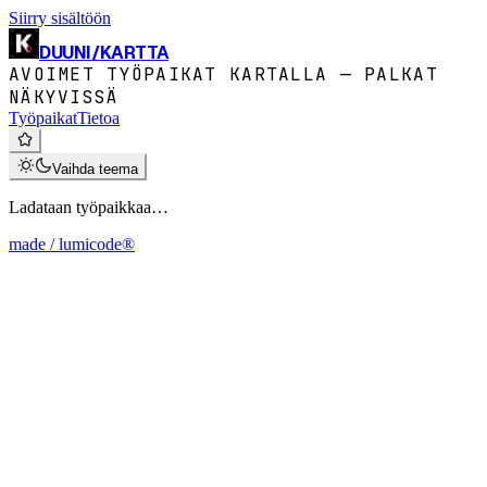
Siirry sisältöön
DUUNI
/
KARTTA
AVOIMET TYÖPAIKAT KARTALLA — PALKAT
NÄKYVISSÄ
Työpaikat
Tietoa
Vaihda teema
Ladataan työpaikkaa…
made / lumicode®