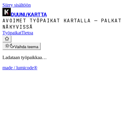
Siirry sisältöön
DUUNI
/
KARTTA
AVOIMET TYÖPAIKAT KARTALLA — PALKAT
NÄKYVISSÄ
Työpaikat
Tietoa
Vaihda teema
Ladataan työpaikkaa…
made / lumicode®