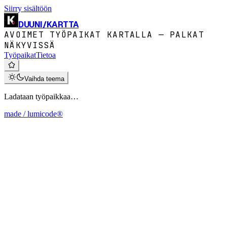
Siirry sisältöön
DUUNI
/
KARTTA
AVOIMET TYÖPAIKAT KARTALLA — PALKAT
NÄKYVISSÄ
Työpaikat
Tietoa
Vaihda teema
Ladataan työpaikkaa…
made / lumicode®