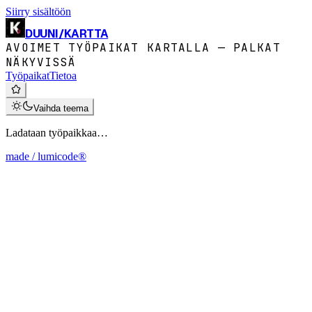
Siirry sisältöön
DUUNI
/
KARTTA
AVOIMET TYÖPAIKAT KARTALLA — PALKAT
NÄKYVISSÄ
Työpaikat
Tietoa
Vaihda teema
Ladataan työpaikkaa…
made / lumicode®