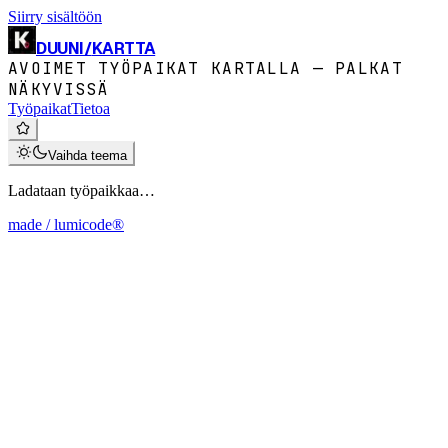
Siirry sisältöön
DUUNI
/
KARTTA
AVOIMET TYÖPAIKAT KARTALLA — PALKAT
NÄKYVISSÄ
Työpaikat
Tietoa
Vaihda teema
Ladataan työpaikkaa…
made / lumicode®