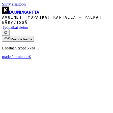
Siirry sisältöön
DUUNI
/
KARTTA
AVOIMET TYÖPAIKAT KARTALLA — PALKAT
NÄKYVISSÄ
Työpaikat
Tietoa
Vaihda teema
Ladataan työpaikkaa…
made / lumicode®