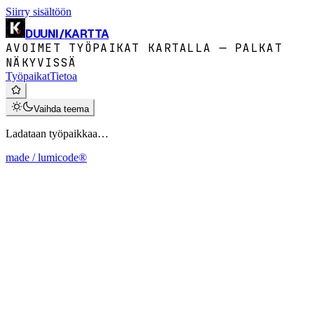
Siirry sisältöön
DUUNI
/
KARTTA
AVOIMET TYÖPAIKAT KARTALLA — PALKAT
NÄKYVISSÄ
Työpaikat
Tietoa
Vaihda teema
Ladataan työpaikkaa…
made / lumicode®