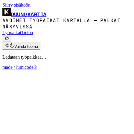
Siirry sisältöön
DUUNI
/
KARTTA
AVOIMET TYÖPAIKAT KARTALLA — PALKAT
NÄKYVISSÄ
Työpaikat
Tietoa
Vaihda teema
Ladataan työpaikkaa…
made / lumicode®