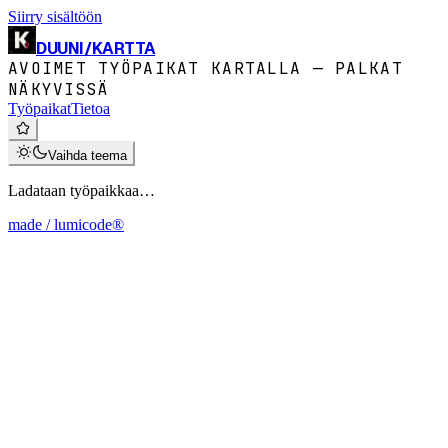
Siirry sisältöön
DUUNI
/
KARTTA
AVOIMET TYÖPAIKAT KARTALLA — PALKAT
NÄKYVISSÄ
Työpaikat
Tietoa
Vaihda teema
Ladataan työpaikkaa…
made / lumicode®