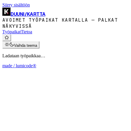
Siirry sisältöön
DUUNI
/
KARTTA
AVOIMET TYÖPAIKAT KARTALLA — PALKAT
NÄKYVISSÄ
Työpaikat
Tietoa
Vaihda teema
Ladataan työpaikkaa…
made / lumicode®