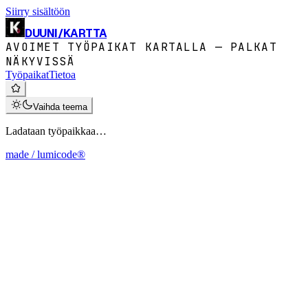
Siirry sisältöön
DUUNI
/
KARTTA
AVOIMET TYÖPAIKAT KARTALLA — PALKAT
NÄKYVISSÄ
Työpaikat
Tietoa
Vaihda teema
Ladataan työpaikkaa…
made / lumicode®