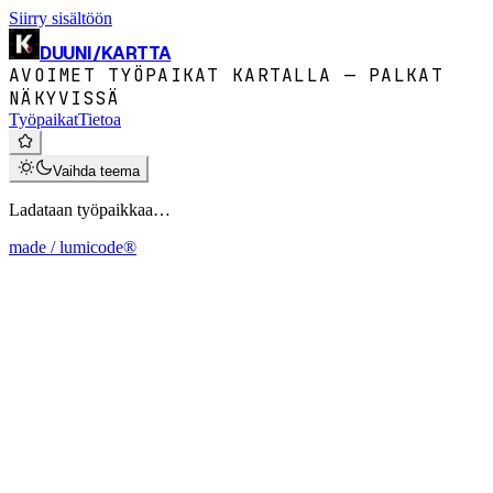
Siirry sisältöön
DUUNI
/
KARTTA
AVOIMET TYÖPAIKAT KARTALLA — PALKAT
NÄKYVISSÄ
Työpaikat
Tietoa
Vaihda teema
Ladataan työpaikkaa…
made / lumicode®