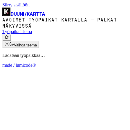
Siirry sisältöön
DUUNI
/
KARTTA
AVOIMET TYÖPAIKAT KARTALLA — PALKAT
NÄKYVISSÄ
Työpaikat
Tietoa
Vaihda teema
Ladataan työpaikkaa…
made / lumicode®