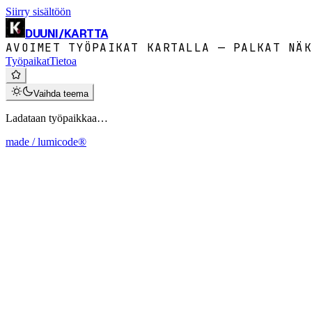
Siirry sisältöön
DUUNI
/
KARTTA
AVOIMET TYÖPAIKAT KARTALLA — PALKAT NÄK
Työpaikat
Tietoa
Vaihda teema
Ladataan työpaikkaa…
made / lumicode®