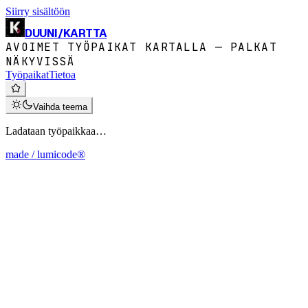
Siirry sisältöön
DUUNI
/
KARTTA
AVOIMET TYÖPAIKAT KARTALLA — PALKAT
NÄKYVISSÄ
Työpaikat
Tietoa
Vaihda teema
Ladataan työpaikkaa…
made / lumicode®