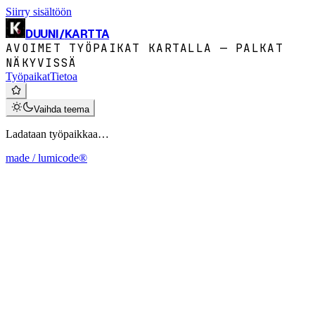
Siirry sisältöön
DUUNI
/
KARTTA
AVOIMET TYÖPAIKAT KARTALLA — PALKAT
NÄKYVISSÄ
Työpaikat
Tietoa
Vaihda teema
Ladataan työpaikkaa…
made / lumicode®