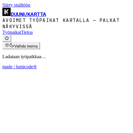
Siirry sisältöön
DUUNI
/
KARTTA
AVOIMET TYÖPAIKAT KARTALLA — PALKAT
NÄKYVISSÄ
Työpaikat
Tietoa
Vaihda teema
Ladataan työpaikkaa…
made / lumicode®