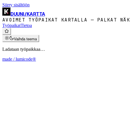
Siirry sisältöön
DUUNI
/
KARTTA
AVOIMET TYÖPAIKAT KARTALLA — PALKAT NÄK
Työpaikat
Tietoa
Vaihda teema
Ladataan työpaikkaa…
made / lumicode®