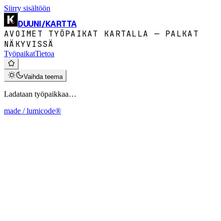
Siirry sisältöön
DUUNI
/
KARTTA
AVOIMET TYÖPAIKAT KARTALLA — PALKAT
NÄKYVISSÄ
Työpaikat
Tietoa
Vaihda teema
Ladataan työpaikkaa…
made / lumicode®